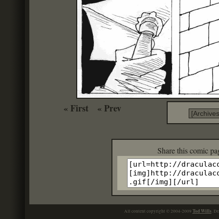
« First
« Prev
Share this c
Tod Wills
All content copyright © 2004-2009
. Dr