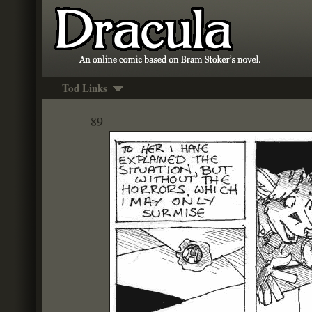
Tod Links
89