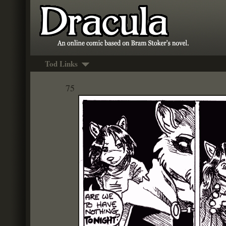
Tod Links
75