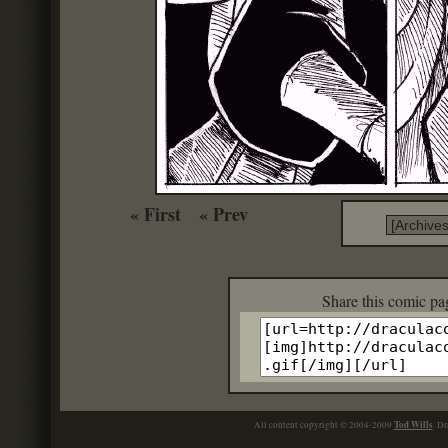
« First
« Prev
Share this c
Tod Wills
All content copyright © 2004-2009
. Dr