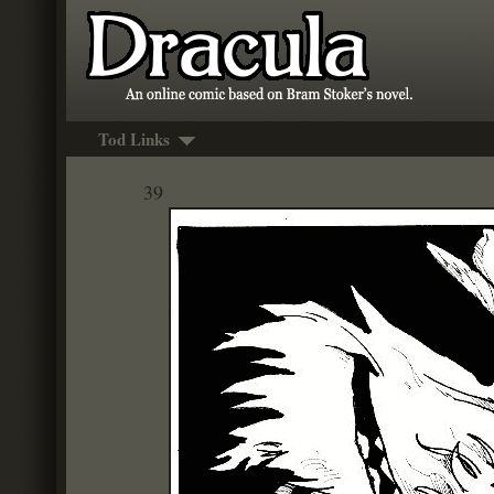
Tod Links
39