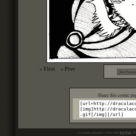
« First
« Prev
Share this c
Tod Wills
All content copyright © 2004-2009
. Dr