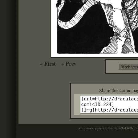
« First
« Prev
Share this c
Tod Wills
All content copyright © 2004-2009
. Dr