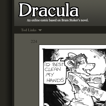
Tod Links
224