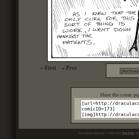
« First
« Prev
Share this c
Tod Wills
All content copyright © 2004-2009
. Dr