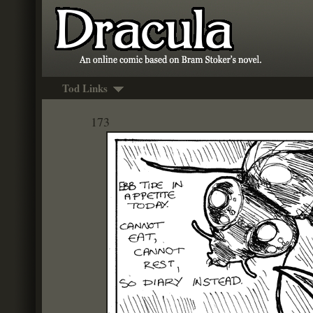
Tod Links
173