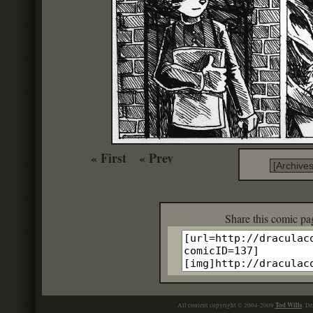
« First
« Prev
Share this c
Tod Wills
All content copyright © 2004-2009
. Dr