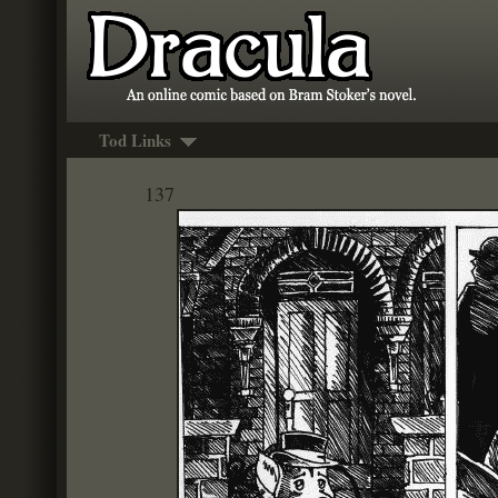
Tod Links
137