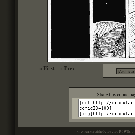
« First
« Prev
Share this c
Tod Wills
All content copyright © 2004-2009
. Dr